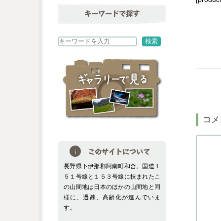
キーワードで探す
検
検索
索
コメ
このサイトについて
長野県下伊那郡阿南町和合。国道１
５１号線と１５３号線に挟まれたこ
の山間地は日本のほかの山間地と同
様に、過疎、高齢化が進んでいま
す。