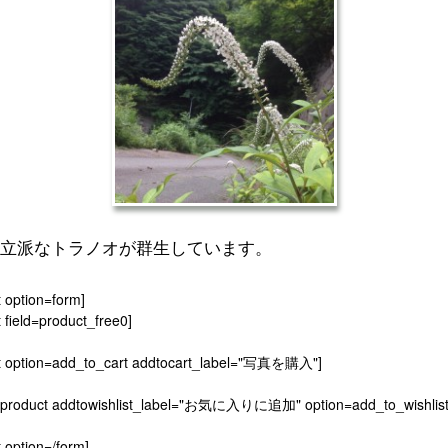
立派なトラノオが群生しています。
t option=form]
 field=product_free0]
t option=add_to_cart addtocart_label="写真を購入"]
[product addtowishlist_label="お気に入りに追加" option=add_to_wishlist
 option=/form]