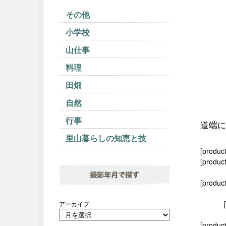
その他
小学校
山仕事
料理
田畑
自然
行事
道端に
里山暮らしの知恵と技
[produc
[product
撮影年月で探す
[produc
アーカイブ
[product