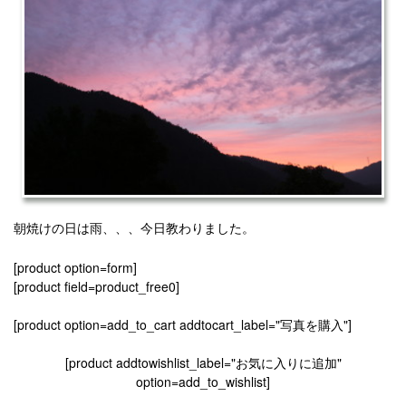
朝焼けの日は雨、、、今日教わりました。
[product option=form]
[product field=product_free0]
[product option=add_to_cart addtocart_label="写真を購入"]
[product addtowishlist_label="お気に入りに追加"
option=add_to_wishlist]