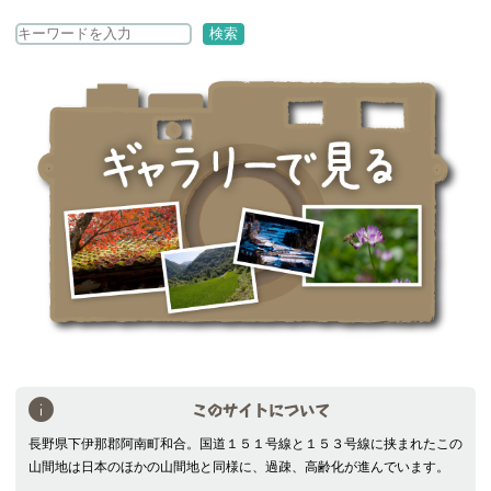
検
検索
索
このサイトについて
長野県下伊那郡阿南町和合。国道１５１号線と１５３号線に挟まれたこの
山間地は日本のほかの山間地と同様に、過疎、高齢化が進んでいます。