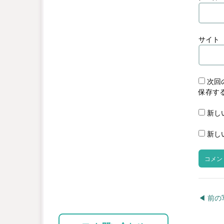
サイト
次回
保存す
新し
新し
◀︎ 前