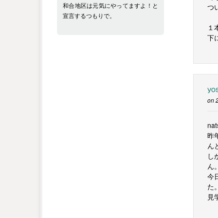
和合地区は元気にやってますよ！と
つ
宣言するつもりで。
１
下
yo
on 
na
昨
ん
し
ん
今
た
見