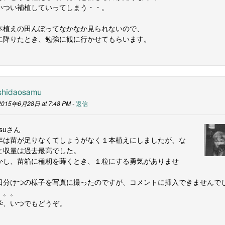
いつい補植していってしまう・・。
本植えの田んぼってなかなか見られないので、
に降りたとき、勉強に観に行かせてもらいます。
shidaosamu
2015年6月28日 at 7:48 PM -
返信
tsuさん
年は苗が足りなくてしょうがなく１本植えにしましたが、な
と収量は過去最高でした。
かし、苗箱に種籾を蒔くとき、１粒にする勇気がありませ
。
日分けつの様子を写真に撮ったのですが、コメントに挿入できませんで
。。。
学、いつでもどうぞ。