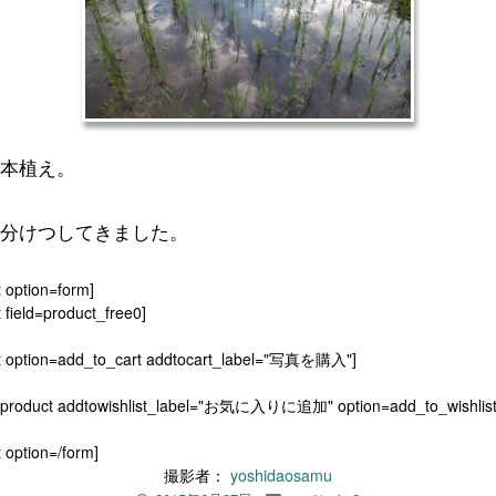
本植え。
分けつしてきました。
t option=form]
 field=product_free0]
t option=add_to_cart addtocart_label="写真を購入"]
[product addtowishlist_label="お気に入りに追加" option=add_to_wishlist
 option=/form]
撮影者：
yoshidaosamu