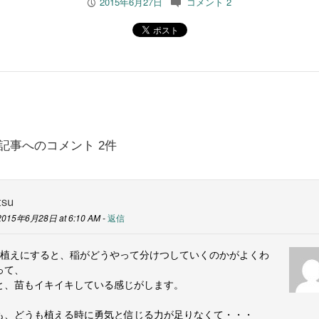
2015年6月27日
コメント 2
P
c
記事へのコメント 2件
tsu
2015年6月28日 at 6:10 AM -
返信
本植えにすると、稲がどうやって分けつしていくのかがよくわ
って、
と、苗もイキイキしている感じがします。
も、どうも植える時に勇気と信じる力が足りなくて・・・