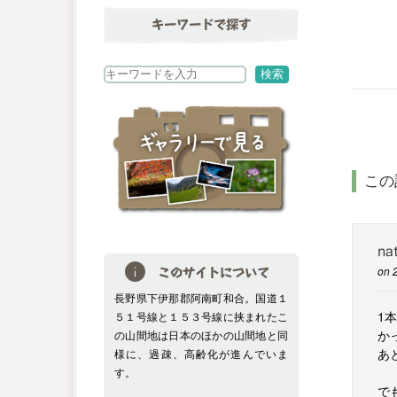
キーワードで探す
検
検索
索
この
na
on 
このサイトについて
長野県下伊那郡阿南町和合。国道１
1
５１号線と１５３号線に挟まれたこ
か
の山間地は日本のほかの山間地と同
あ
様に、過疎、高齢化が進んでいま
す。
で