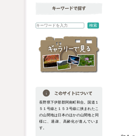
キーワードで探す
検
検索
索
このサイトについて
長野県下伊那郡阿南町和合。国道１
５１号線と１５３号線に挟まれたこ
の山間地は日本のほかの山間地と同
様に、過疎、高齢化が進んでいま
す。