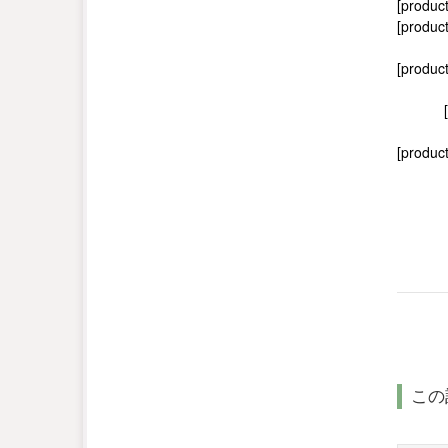
[produc
[product
[produc
[product
この