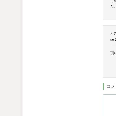
こ
た
と
on 
頂
コメ