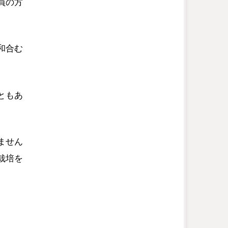
員の方
和合む
ともあ
ません
栽培を
。