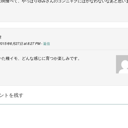
の間食べて、やっぱりゆみさんのコンニャクにはかなわないなあと思い
。
き
2015年6月27日 at 8:27 PM -
返信
いた種イモ、どんな感じに育つか楽しみです。
ントを残す