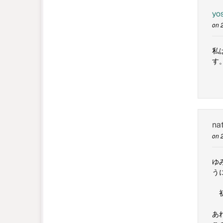
yo
on 
私
す
na
on 
ゆ
う
初
あ