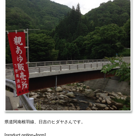
県道阿南根羽線、日吉のヒダヤさんです。
[product option=form]