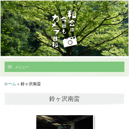
メニュー
ホーム
»
鈴ヶ沢南蛮
鈴ヶ沢南蛮