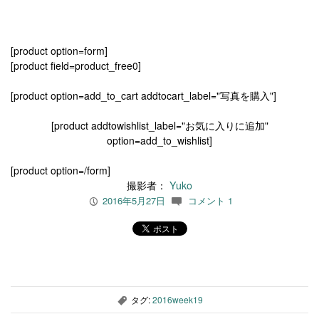
[product option=form]
[product field=product_free0]
[product option=add_to_cart addtocart_label="写真を購入"]
[product addtowishlist_label="お気に入りに追加"
option=add_to_wishlist]
[product option=/form]
撮影者：
Yuko
2016年5月27日
コメント 1
P
c
タグ:
2016week19
,