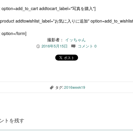
t option=add_to_cart addtocart_label="写真を購入"]
[product addtowishlist_label="お気に入りに追加" option=add_to_wishlist
 option=/form]
撮影者：
イッちゃん
2016年5月15日
コメント 0
P
c
タグ:
2016week19
,
ントを残す