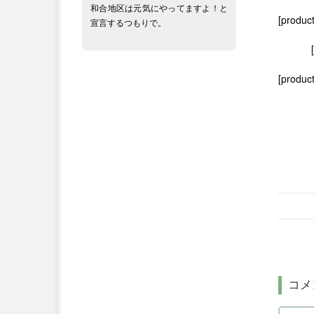
和合地区は元気にやってますよ！と
[produc
宣言するつもりで。
[product
コメ