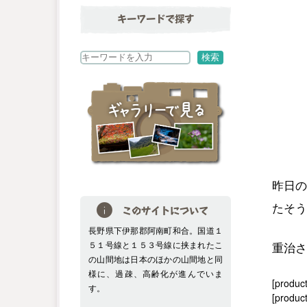
キーワードで探す
検
検索
索
昨日の
たそう
このサイトについて
長野県下伊那郡阿南町和合。国道１
５１号線と１５３号線に挟まれたこ
重治さ
の山間地は日本のほかの山間地と同
様に、過疎、高齢化が進んでいま
[produc
す。
[product