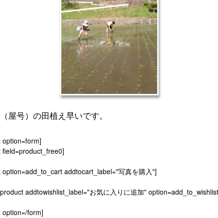
（屋号）の田植え早いです。
t option=form]
 field=product_free0]
t option=add_to_cart addtocart_label="写真を購入"]
[product addtowishlist_label="お気に入りに追加" option=add_to_wishlist
 option=/form]