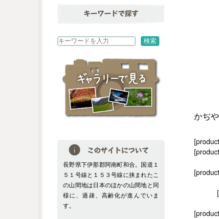
キーワードで探す
検
検索
索
かぢや
[produc
[product
このサイトについて
長野県下伊那郡阿南町和合。国道１
[produc
５１号線と１５３号線に挟まれたこ
の山間地は日本のほかの山間地と同
様に、過疎、高齢化が進んでいま
す。
[product