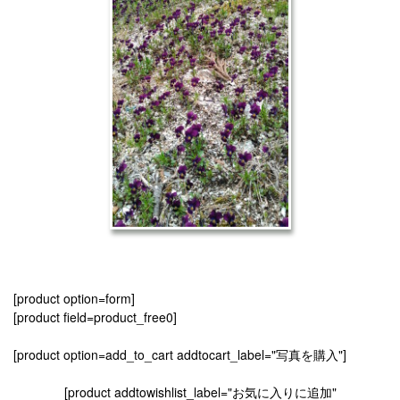
[product option=form]
[product field=product_free0]
[product option=add_to_cart addtocart_label="写真を購入"]
[product addtowishlist_label="お気に入りに追加"