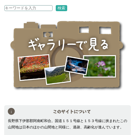
検
検索
索
このサイトについて
長野県下伊那郡阿南町和合。国道１５１号線と１５３号線に挟まれたこの
山間地は日本のほかの山間地と同様に、過疎、高齢化が進んでいます。