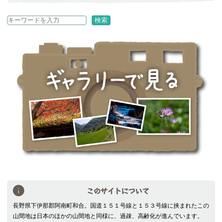
検
検索
索
このサイトについて
長野県下伊那郡阿南町和合。国道１５１号線と１５３号線に挟まれたこの
山間地は日本のほかの山間地と同様に、過疎、高齢化が進んでいます。