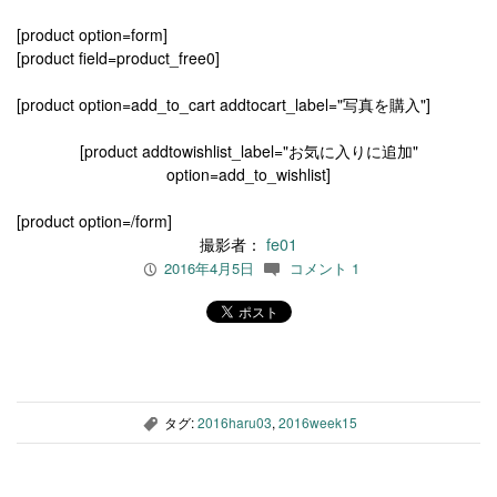
[product option=form]
[product field=product_free0]
[product option=add_to_cart addtocart_label="写真を購入"]
[product addtowishlist_label="お気に入りに追加"
option=add_to_wishlist]
[product option=/form]
撮影者：
fe01
2016年4月5日
コメント 1
P
c
タグ:
2016haru03
,
2016week15
,