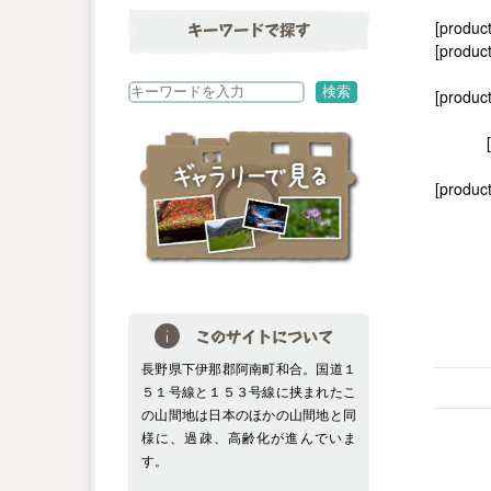
[produc
キーワードで探す
[product
検
検索
[produc
索
[product
このサイトについて
長野県下伊那郡阿南町和合。国道１
５１号線と１５３号線に挟まれたこ
の山間地は日本のほかの山間地と同
様に、過疎、高齢化が進んでいま
す。