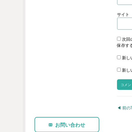
サイト
次回
保存す
新し
新し
◀︎ 前
お問い合わせ