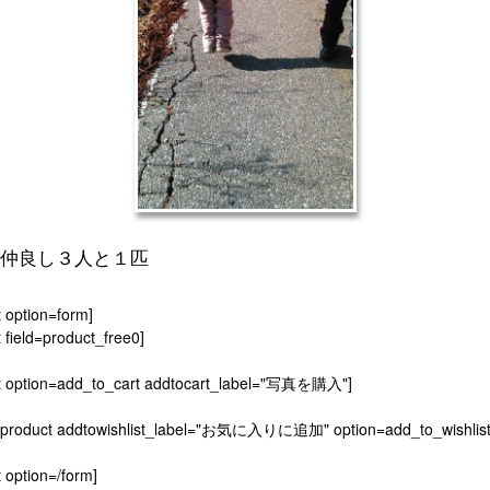
仲良し３人と１匹
t option=form]
 field=product_free0]
t option=add_to_cart addtocart_label="写真を購入"]
[product addtowishlist_label="お気に入りに追加" option=add_to_wishlist
 option=/form]