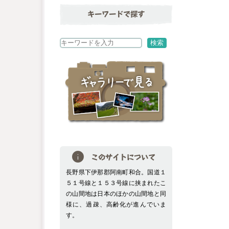
キーワードで探す
検
検索
索
このサイトについて
長野県下伊那郡阿南町和合。国道１
５１号線と１５３号線に挟まれたこ
の山間地は日本のほかの山間地と同
様に、過疎、高齢化が進んでいま
す。