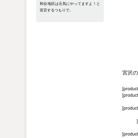
和合地区は元気にやってますよ！と
宣言するつもりで。
宮沢の
[produc
[product
[produc
[product