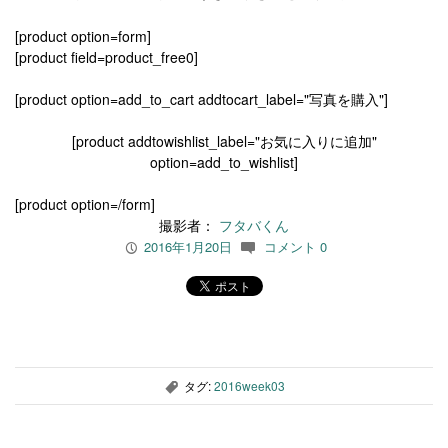
[product option=form]
[product field=product_free0]
[product option=add_to_cart addtocart_label="写真を購入"]
[product addtowishlist_label="お気に入りに追加"
option=add_to_wishlist]
[product option=/form]
撮影者：
フタバくん
2016年1月20日
コメント 0
P
c
タグ:
2016week03
,