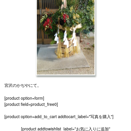
宮沢のかぢやにて。
[product option=form]
[product field=product_free0]
[product option=add_to_cart addtocart_label="写真を購入"]
[product addtowishlist_label="お気に入りに追加"