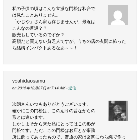
私の子供の頃はこんな立派な門松は和合で
は見たことありません。
「かじや」さん家も存じませんが、最近は
こんなの普通？？
販売もしているのですか？
高額だと買えない貧乏人ですが、うちの店の玄関に飾った
ら結構インパクトあるなあ～～！！
yoshidaosamu
on 2015年12月27日 at 7:14 AM -
返信
次朗さんいつもありがとうございます。
確かにこの門松は、この辺りの昔ながらの
形とは違います。
しかしよそから来た私にとってはこの形が
門松です。ただ、この門松はお店とか事務
所に飾ってあったもので、普通の家は玄関にわら縄で作っ