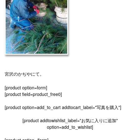
宮沢のかぢやにて。
[product option=form]
[product field=product_free0]
[product option=add_to_cart addtocart_label="写真を購入"]
[product addtowishlist_label="お気に入りに追加"
option=add_to_wishlist]
[product option=/form]