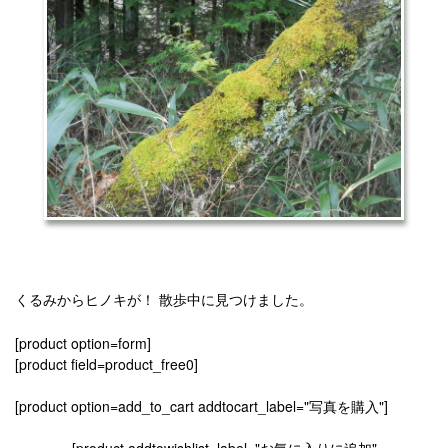
くるみからヒノキが！ 散歩中に見つけました。
[product option=form]
[product field=product_free0]
[product option=add_to_cart addtocart_label="写真を購入"]