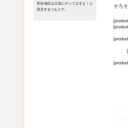
和合地区は元気にやってますよ！と
そろそ
宣言するつもりで。
[produc
[product
[produc
[product