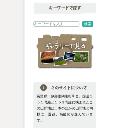
キーワードで探す
検
検索
索
このサイトについて
長野県下伊那郡阿南町和合。国道１
５１号線と１５３号線に挟まれたこ
の山間地は日本のほかの山間地と同
様に、過疎、高齢化が進んでいま
す。