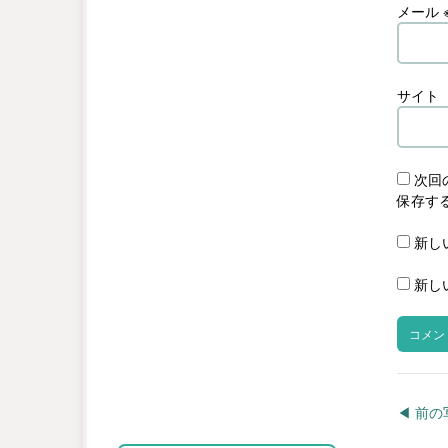
メール
サイト
次回
保存す
新し
新し
◀︎ 前