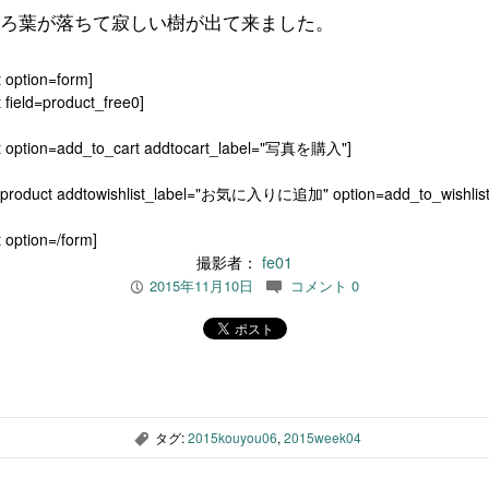
ろ葉が落ちて寂しい樹が出て来ました。
t option=form]
 field=product_free0]
t option=add_to_cart addtocart_label="写真を購入"]
[product addtowishlist_label="お気に入りに追加" option=add_to_wishlist
 option=/form]
撮影者：
fe01
2015年11月10日
コメント 0
P
c
タグ:
2015kouyou06
,
2015week04
,