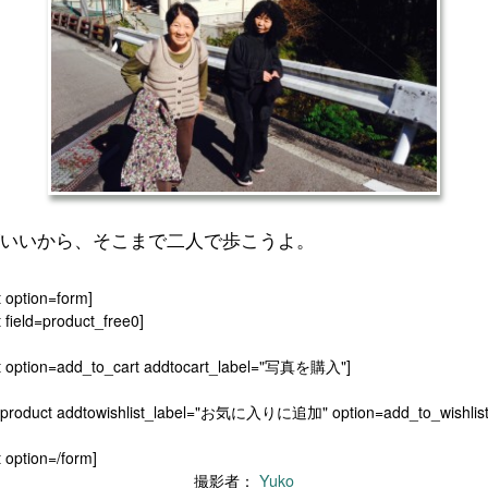
いいから、
そこまで二人で歩こうよ。
t option=form]
 field=product_free0]
t option=add_to_cart addtocart_label="写真を購入"]
[product addtowishlist_label="お気に入りに追加" option=add_to_wishlist
 option=/form]
撮影者：
Yuko