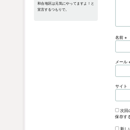
和合地区は元気にやってますよ！と
宣言するつもりで。
名前
※
メール
サイト
次回
保存す
新し