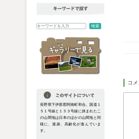
キーワードで探す
検
検索
索
コメ
このサイトについて
長野県下伊那郡阿南町和合。国道１
５１号線と１５３号線に挟まれたこ
の山間地は日本のほかの山間地と同
様に、過疎、高齢化が進んでいま
す。