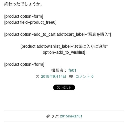
終わったでしょうか。
[product option=form]
[product field=product_free0]
[product option=add_to_cart addtocart_label="写真を購入"]
[product addtowishlist_label="お気に入りに追加"
option=add_to_wishlist]
[product option=/form]
撮影者：
fe01
2015年9月14日
コメント 0
P
c
タグ:
2015inekari01
,