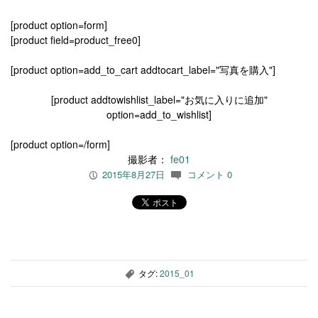
[product option=form]
[product field=product_free0]
[product option=add_to_cart addtocart_label="写真を購入"]
[product addtowishlist_label="お気に入りに追加"
option=add_to_wishlist]
[product option=/form]
撮影者：
fe01
2015年8月27日
コメント 0
P
c
タグ:
2015_01
,