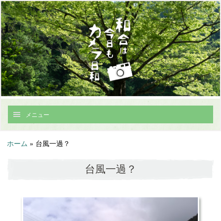
メニュー
ホーム
»
台風一過？
台風一過？