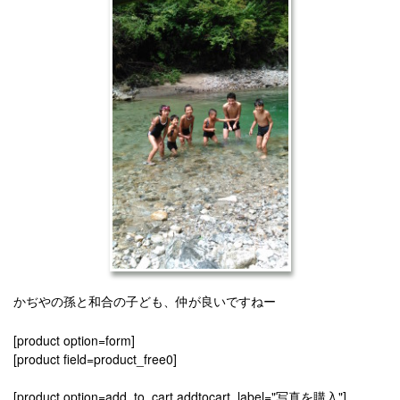
かぢやの孫と和合の子ども、仲が良いですねー
[product option=form]
[product field=product_free0]
[product option=add_to_cart addtocart_label="写真を購入"]