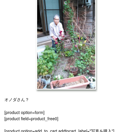
オノダさん？
[product option=form]
[product field=product_free0]
[product option=add_to_cart addtocart_label="写真を購入"]