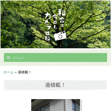
メニュー
ホーム
»
過積載！
過積載！