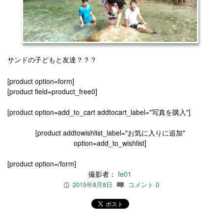
サンドの子どもと友達？？？
[product option=form]
[product field=product_free0]
[product option=add_to_cart addtocart_label="写真を購入"]
[product addtowishlist_label="お気に入りに追加"
option=add_to_wishlist]
[product option=/form]
撮影者：
fe01
2015年8月8日
コメント 0
P
c