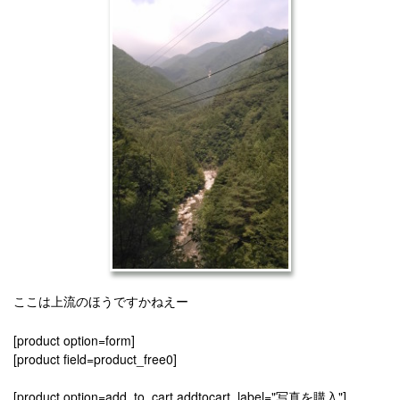
ここは上流のほうですかねえー
[product option=form]
[product field=product_free0]
[product option=add_to_cart addtocart_label="写真を購入"]