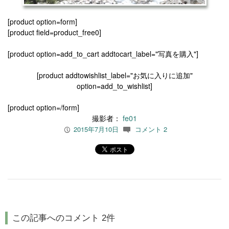
[product option=form]
[product field=product_free0]
[product option=add_to_cart addtocart_label="写真を購入"]
[product addtowishlist_label="お気に入りに追加"
option=add_to_wishlist]
[product option=/form]
撮影者：
fe01
2015年7月10日
コメント 2
P
c
この記事へのコメント 2件