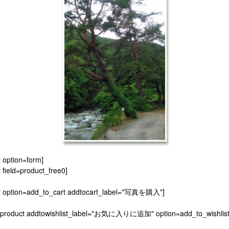
t option=form]
 field=product_free0]
t option=add_to_cart addtocart_label="写真を購入"]
[product addtowishlist_label="お気に入りに追加" option=add_to_wishlist