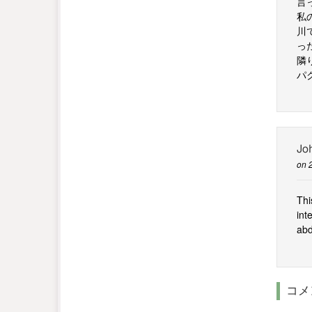
言
私
川
っ
隣
パ
Jo
on 
Thi
int
abd
コメ