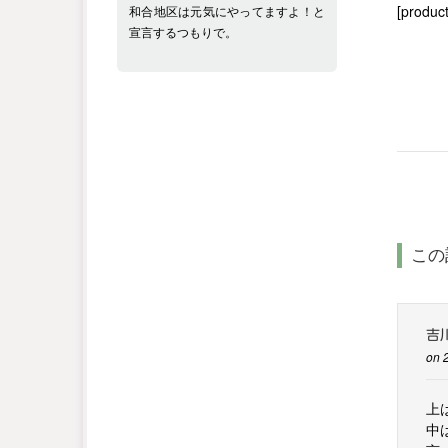
[product
和合地区は元気にやってますよ！と
宣言するつもりで。
この
吉
on 
上
中