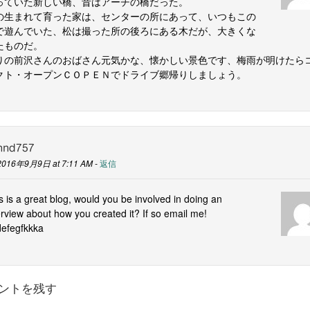
っていた新しい橋、昔はアーチの橋だった。
の生まれて育った家は、センターの所にあって、いつもこの
で遊んでいた、松は撮った所の後ろにある木だが、大きくな
たものだ。
りの前沢さんのおばさん元気かな、懐かしい景色です、梅雨が明けたら
クト・オープンＣＯＰＥＮでドライブ郷帰りしましょう。
hnd757
2016年9月9日 at 7:11 AM -
返信
s is a great blog, would you be involved in doing an
erview about how you created it? If so email me!
efegfkkka
ントを残す