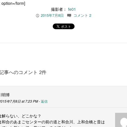
 option=/form]
撮影者：
fe01
2015年7月8日
コメント 2
P
c
記事へのコメント 2件
川明博
2015年7月8日 at 7:23 PM -
返信
は解らない、どこかな？
は和合のあまごセンターの前の道と和合川、上和合橋と昔は