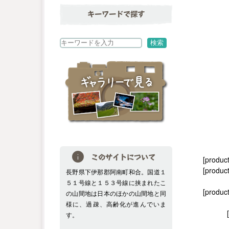
キーワードで探す
検
検索
索
このサイトについて
[produc
[product
長野県下伊那郡阿南町和合。国道１
５１号線と１５３号線に挟まれたこ
[produc
の山間地は日本のほかの山間地と同
様に、過疎、高齢化が進んでいま
す。