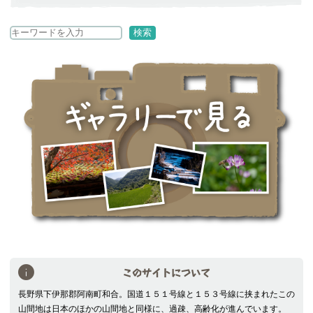
検
検索
索
このサイトについて
長野県下伊那郡阿南町和合。国道１５１号線と１５３号線に挟まれたこの
山間地は日本のほかの山間地と同様に、過疎、高齢化が進んでいます。