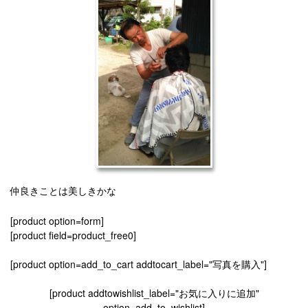
仲良きことは美しきかな
[product option=form]
[product field=product_free0]
[product option=add_to_cart addtocart_label="写真を購入"]
[product addtowishlist_label="お気に入りに追加"
option=add_to_wishlist]