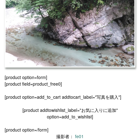
[product option=form]
[product field=product_free0]
[product option=add_to_cart addtocart_label="写真を購入"]
[product addtowishlist_label="お気に入りに追加"
option=add_to_wishlist]
[product option=/form]
撮影者：
fe01