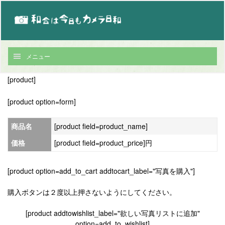
メニュー
[product]
[product option=form]
商品名
[product field=product_name]
価格
[product field=product_price]円
[product option=add_to_cart addtocart_label="写真を購入"]
購入ボタンは２度以上押さないようにしてください。
[product addtowishlist_label="欲しい写真リストに追加"
option=add_to_wishlist]