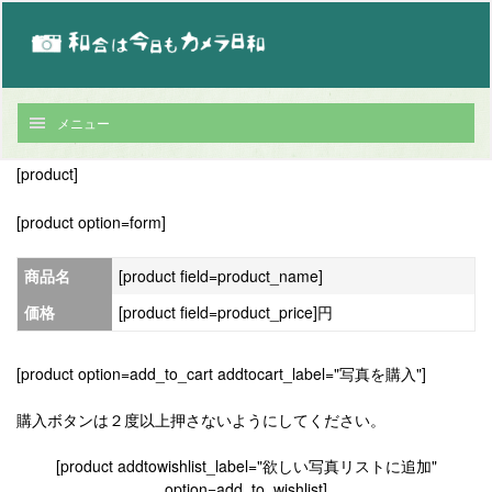
メニュー
[product]
[product option=form]
商品名
[product field=product_name]
価格
[product field=product_price]円
[product option=add_to_cart addtocart_label="写真を購入"]
購入ボタンは２度以上押さないようにしてください。
[product addtowishlist_label="欲しい写真リストに追加"
option=add_to_wishlist]