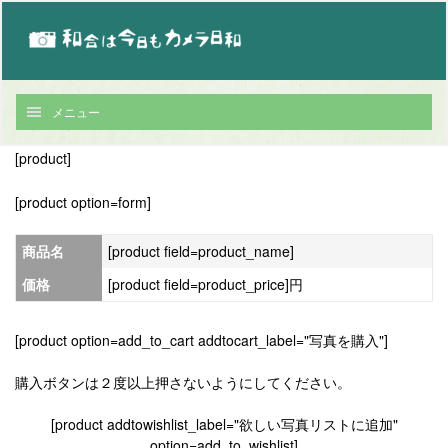
メニュー
[product]
[product option=form]
商品名
[product field=product_name]
価格
[product field=product_price]円
[product option=add_to_cart addtocart_label="写真を購入"]
購入ボタンは２度以上押さないようにしてください。
[product addtowishlist_label="欲しい写真リストに追加"
option=add_to_wishlist]