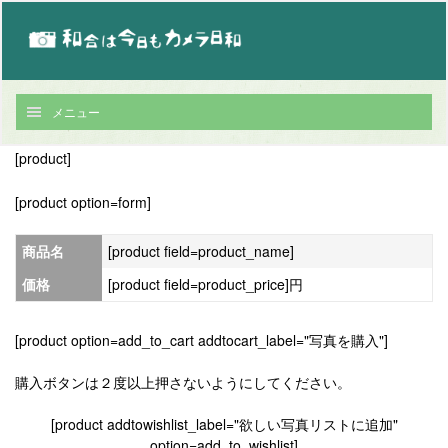
メニュー
[product]
[product option=form]
商品名
[product field=product_name]
価格
[product field=product_price]円
[product option=add_to_cart addtocart_label="写真を購入"]
購入ボタンは２度以上押さないようにしてください。
[product addtowishlist_label="欲しい写真リストに追加"
option=add_to_wishlist]