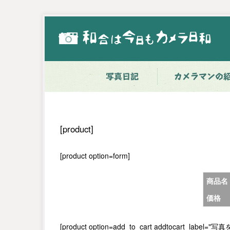
写真日記
カメラマンの
[product]
[product option=form]
商品名
価格
[product option=add_to_cart addtocart_label="写