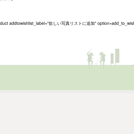
。
oduct addtowishlist_label="欲しい写真リストに追加" option=add_to_wishl