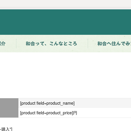
紹介
和合って、こんなところ
和合へ住んでみ
[product field=product_name]
[product field=product_price]円
真を購入"]