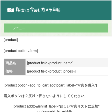
メニュー
[product]
[product option=form]
商品名
[product field=product_name]
価格
[product field=product_price]円
[product option=add_to_cart addtocart_label="写真を購入"]
購入ボタンは２度以上押さないようにしてください。
[product addtowishlist_label="欲しい写真リストに追加"
option=add_to_wishlist]