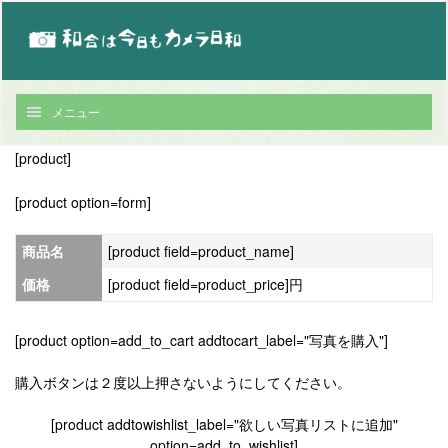
メニュー
[product]
[product option=form]
商品名
[product field=product_name]
価格
[product field=product_price]円
[product option=add_to_cart addtocart_label="写真を購入"]
購入ボタンは２度以上押さないようにしてください。
[product addtowishlist_label="欲しい写真リストに追加"
option=add_to_wishlist]