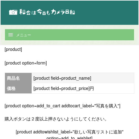
メニュー
[product]
[product option=form]
商品名
[product field=product_name]
価格
[product field=product_price]円
[product option=add_to_cart addtocart_label="写真を購入"]
購入ボタンは２度以上押さないようにしてください。
[product addtowishlist_label="欲しい写真リストに追加"
option=add_to_wishlist]