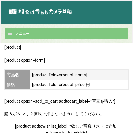
メニュー
[product]
[product option=form]
商品名
[product field=product_name]
価格
[product field=product_price]円
[product option=add_to_cart addtocart_label="写真を購入"]
購入ボタンは２度以上押さないようにしてください。
[product addtowishlist_label="欲しい写真リストに追加"
option=add_to_wishlist]