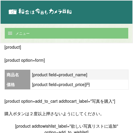
メニュー
[product]
[product option=form]
商品名
[product field=product_name]
価格
[product field=product_price]円
[product option=add_to_cart addtocart_label="写真を購入"]
購入ボタンは２度以上押さないようにしてください。
[product addtowishlist_label="欲しい写真リストに追加"
option=add_to_wishlist]