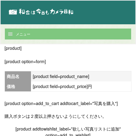
メニュー
[product]
[product option=form]
商品名
[product field=product_name]
価格
[product field=product_price]円
[product option=add_to_cart addtocart_label="写真を購入"]
購入ボタンは２度以上押さないようにしてください。
[product addtowishlist_label="欲しい写真リストに追加"
option=add_to_wishlist]