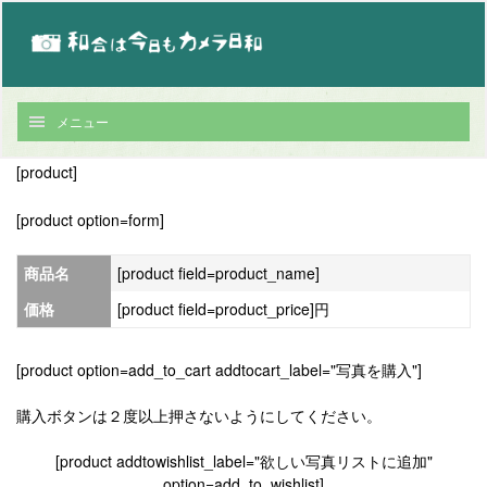
メニュー
[product]
[product option=form]
商品名
[product field=product_name]
価格
[product field=product_price]円
[product option=add_to_cart addtocart_label="写真を購入"]
購入ボタンは２度以上押さないようにしてください。
[product addtowishlist_label="欲しい写真リストに追加"
option=add_to_wishlist]