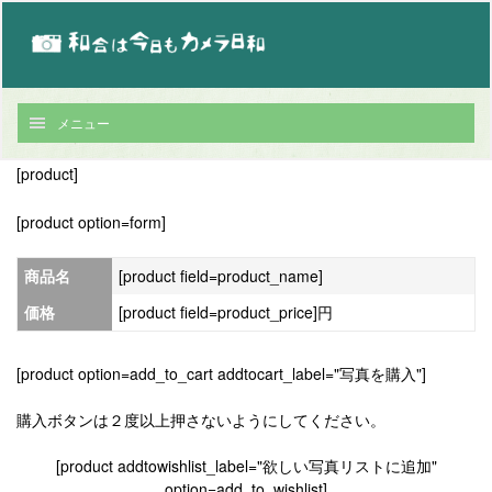
メニュー
[product]
[product option=form]
商品名
[product field=product_name]
価格
[product field=product_price]円
[product option=add_to_cart addtocart_label="写真を購入"]
購入ボタンは２度以上押さないようにしてください。
[product addtowishlist_label="欲しい写真リストに追加"
option=add_to_wishlist]