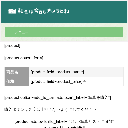
メニュー
[product]
[product option=form]
商品名
[product field=product_name]
価格
[product field=product_price]円
[product option=add_to_cart addtocart_label="写真を購入"]
購入ボタンは２度以上押さないようにしてください。
[product addtowishlist_label="欲しい写真リストに追加"
option=add_to_wishlist]